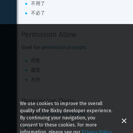
不用了
不必了
Permission Allow
Used for 
permission prompts
同意
愿意
允许
Permission Deny
We use cookies to improve the overall
quality of the Bixby developer experience.
Used for 
permission prompts
By continuing your navigation, you
consent to these cookies. For more
不同意
information, please see our
Privacy Policy