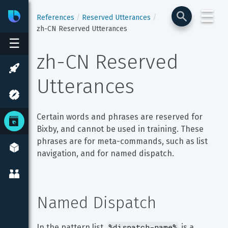
☰
Bixby
Developer Center
References
Reserved Utterances
zh-CN Reserved Utterances
☰
zh-CN Reserved 
Utterances
Certain words and phrases are reserved for 
Bixby, and cannot be used in training. These 
phrases are for meta-commands, such as list 
navigation, and for named dispatch.
Named Dispatch
%dispatch-name%
In the pattern list, 
 is a 