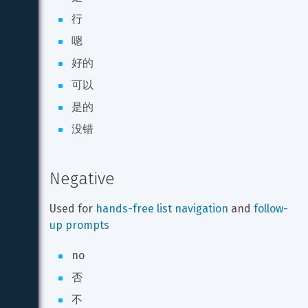
行
嗯
好的
可以
是的
没错
Negative
Used for 
hands-free list navigation
 and 
follow-
up prompts
no
否
不