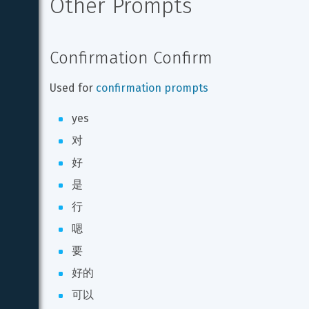
Other Prompts
Confirmation Confirm
Used for 
confirmation prompts
yes
对
好
是
行
嗯
要
好的
可以