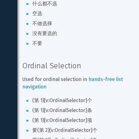
什么都不选
空选
不做选择
没有要选的
不要
Ordinal Selection
Used for ordinal selection in 
hands-free list 
navigation
(第 1)[v:OrdinalSelector]个
(第 1)[v:OrdinalSelector]条
(第 1)[v:OrdinalSelector]项
要(第 2)[v:OrdinalSelector]个