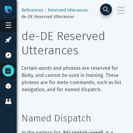
☰
Bixby
Developer Center
References
Reserved Utterances
de-DE Reserved Utterances
☰
de-DE Reserved 
Utterances
Certain words and phrases are reserved for 
Bixby, and cannot be used in training. These 
phrases are for meta-commands, such as list 
navigation, and for named dispatch.
Named Dispatch
%dispatch-name%
In the pattern list, 
 is a 