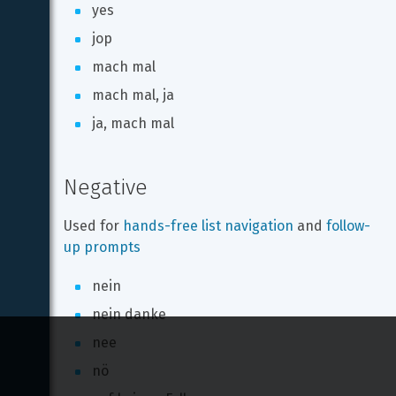
yes
jop
mach mal
mach mal, ja
ja, mach mal
Negative
Used for 
hands-free list navigation
 and 
follow-
up prompts
nein
nein danke
nee
nö