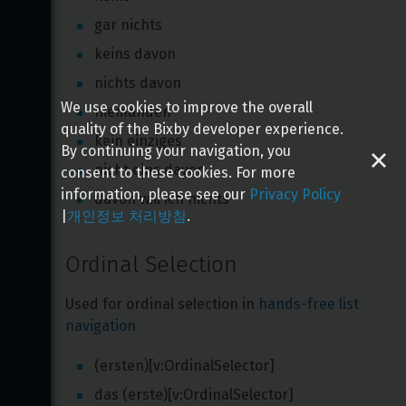
gar nichts
keins davon
nichts davon
We use cookies to improve the overall
niemanden
quality of the Bixby developer experience.
kein einziges
By continuing your navigation, you
nicht eins davon
consent to these cookies. For more
information, please see our
Privacy Policy
davon will ich nichts
|
개인정보 처리방침
.
Ordinal Selection
Used for ordinal selection in 
hands-free list 
navigation
(ersten)[v:OrdinalSelector]
das (erste)[v:OrdinalSelector]